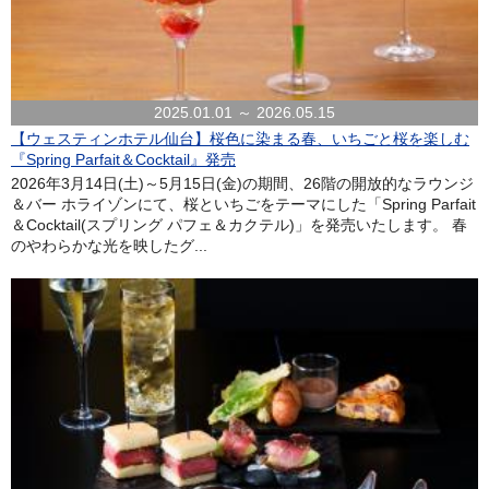
2025.01.01 ～ 2026.05.15
【ウェスティンホテル仙台】桜色に染まる春、いちごと桜を楽しむ
『Spring Parfait＆Cocktail』発売
2026年3月14日(土)～5月15日(金)の期間、26階の開放的なラウンジ
＆バー ホライゾンにて、桜といちごをテーマにした「Spring Parfait
＆Cocktail(スプリング パフェ＆カクテル)」を発売いたします。 春
のやわらかな光を映したグ...