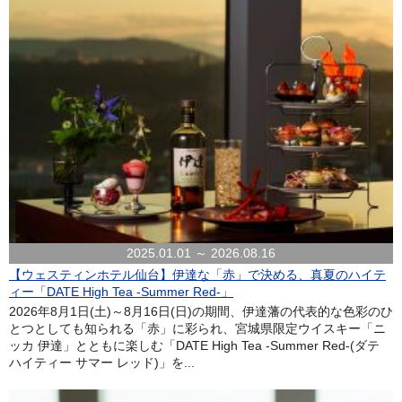
2025.01.01 ～ 2026.08.16
【ウェスティンホテル仙台】伊達な「赤」で決める、真夏のハイテ
ィー「DATE High Tea -Summer Red-」
2026年8月1日(土)～8月16日(日)の期間、伊達藩の代表的な色彩のひ
とつとしても知られる「赤」に彩られ、宮城県限定ウイスキー「ニ
ッカ 伊達」とともに楽しむ「DATE High Tea -Summer Red-(ダテ
ハイティー サマー レッド)」を...