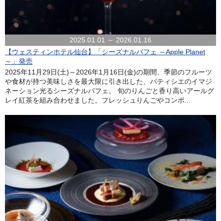
2025.01.01 ～ 2026.01.16
【ウェスティンホテル仙台】「シーズナルパフェ ～Apple Planet
～」発売
2025年11月29日(土)～2026年1月16日(金)の期間、季節のフルーツ
や食材が持つ美味しさを最大限に引き出した、パティシエのイマジ
ネーション光るシーズナルパフェ。 旬のりんごと香り高いアールグ
レイ紅茶を組み合わせました。フレッシュりんごやコンポ...