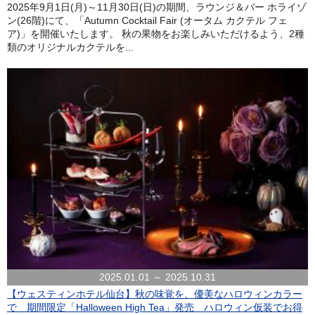
2025年9月1日(月)～11月30日(日)の期間、ラウンジ＆バー ホライゾ
ン(26階)にて、「Autumn Cocktail Fair (オータム カクテル フェ
ア)」を開催いたします。 秋の果物をお楽しみいただけるよう、2種
類のオリジナルカクテルを...
2025.01.01 ～ 2025.10.31
【ウェスティンホテル仙台】秋の味覚を、優美なハロウィンカラー
で 期間限定「Halloween High Tea」発売 ハロウィン仮装でお得