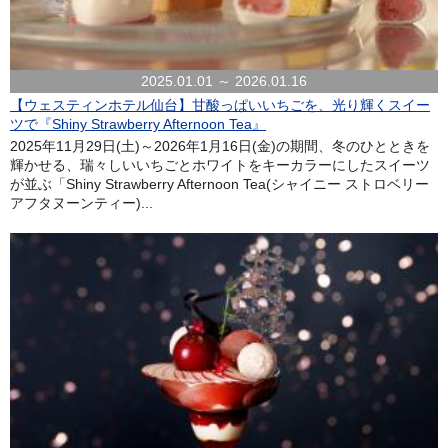
2025.01.01 ～ 2026.01.16
【ウェスティンホテル仙台】甘酸っぱいいちごを、光り輝くスイー
ツで『Shiny Strawberry Afternoon Tea』
2025年11月29日(土)～2026年1月16日(金)の期間、冬のひとときを
輝かせる、瑞々しいいちごとホワイトをキーカラーにしたスイーツ
が並ぶ「Shiny Strawberry Afternoon Tea(シャイニー ストロベリー
アフタヌーンティー)...