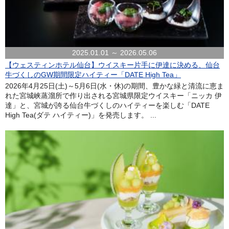
2025.01.01 ～ 2026.05.06
【ウェスティンホテル仙台】ウイスキー片手に伊達に決める、仙台
牛づくしのGW期間限定ハイティー「DATE High Tea」
2026年4月25日(土)～5月6日(水・休)の期間、豊かな緑と清流に恵ま
れた宮城峡蒸溜所で作り出される宮城県限定ウイスキー「ニッカ 伊
達」と、宮城が誇る仙台牛づくしのハイティーを楽しむ「DATE
High Tea(ダテ ハイティー)」を発売します。 ...