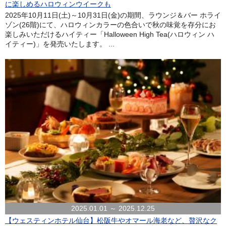
に楽しめるハロウィンウイークも
2025年10月11日(土)～10月31日(金)の期間、ラウンジ＆バー ホライ
ゾン(26階)にて、ハロウィンカラーの色合いで秋の味覚を存分にお
楽しみいただけるハイティー「Halloween High Tea(ハロウィン ハ
イティー)」を発売いたします。 ...
2025.01.01 ～ 2025.12.25
【ウェスティンホテル仙台】松阪牛やオマール海老など、贅沢なク