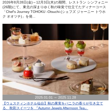
2026年8月28日(金)～12月3日(木)の期間、レストラン シンフォニー
(26階)にて、東北の深まりゆく秋の味覚で仕立てたディナーコース
「Chef's Journey TOHOKU -Otsuchi-(シェフズ ジャーニー トウホ
ク オオツチ)」を発...
2025.01.01 ～ 2025.11.28
【ウェスティンホテル仙台】秋の果実をバニラの香りが引き立て
る、秋彩スイーツを 『Autumn Jewels Afternoon Tea』