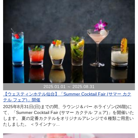
2025.01.01 ～ 2025.08.31
【ウェスティンホテル仙台】「Summer Cocktail Fair (サマー カク
テル フェア)」開催
2025年8月31日(日)までの間、ラウンジ＆バー ホライゾン(26階)に
て、「Summer Cocktail Fair (サマー カクテル フェア)」を開催いた
します。 夏の定番カクテルをオリジナルアレンジで６種類ご用意い
たしました。 ＜ラインナッ...