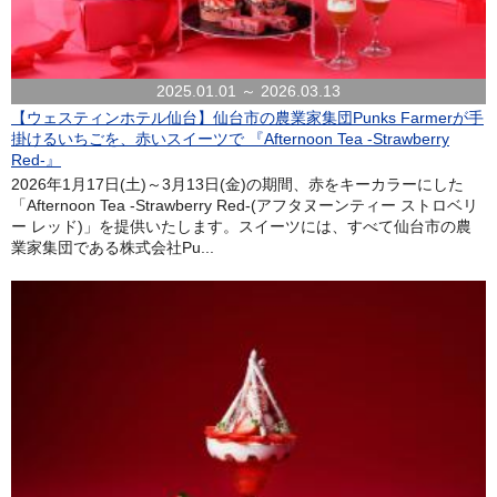
2025.01.01 ～ 2026.03.13
【ウェスティンホテル仙台】仙台市の農業家集団Punks Farmerが手
掛けるいちごを、赤いスイーツで 『Afternoon Tea -Strawberry
Red-』
2026年1月17日(土)～3月13日(金)の期間、赤をキーカラーにした
「Afternoon Tea -Strawberry Red-(アフタヌーンティー ストロベリ
ー レッド)」を提供いたします。スイーツには、すべて仙台市の農
業家集団である株式会社Pu...