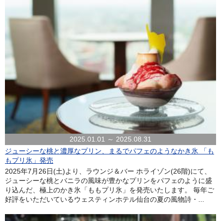
2025.01.01 ～ 2025.08.31
ジューシーな桃と濃厚なプリン、まるでパフェのようなかき氷 「も
もプリ氷」発売
2025年7月26日(土)より、ラウンジ＆バー ホライゾン(26階)にて、
ジューシーな桃とバニラの風味が豊かなプリンをパフェのように盛
り込んだ、極上のかき氷「ももプリ氷」を発売いたします。 毎年ご
好評をいただいているウェスティンホテル仙台の夏の風物詩・...