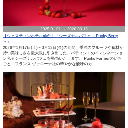
2025.01.01 ～ 2026.03.13
【ウェスティンホテル仙台】「シーズナルパフェ ～Punky Berry
～」
2026年1月17日(土)～3月13日(金)の期間、季節のフルーツや食材が
持つ美味しさを最大限に引き出した、パティシエのイマジネーショ
ン光るシーズナルパフェを発売いたします。 Punks Farmerのいち
ごと、フランス ヴァローナ社の華やかな酸味のカ...