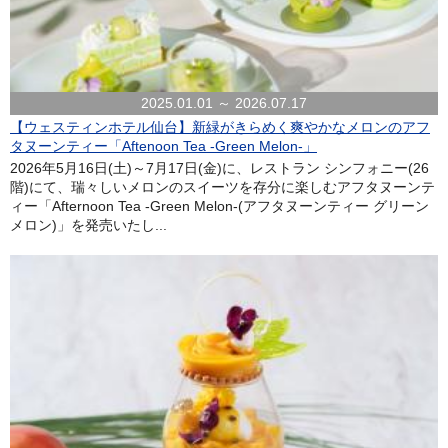
2025.01.01 ～ 2026.07.17
【ウェスティンホテル仙台】新緑がきらめく爽やかなメロンのアフ
タヌーンティー「Aftenoon Tea -Green Melon-」
2026年5月16日(土)～7月17日(金)に、レストラン シンフォニー(26
階)にて、瑞々しいメロンのスイーツを存分に楽しむアフタヌーンテ
ィー「Afternoon Tea -Green Melon-(アフタヌーンティー グリーン
メロン)」を発売いたし...