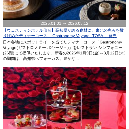
2025.01.01 ～ 2026.03.12
【ウェスティンホテル仙台】高知県が誇る食材に、東北の恵みを散
りばめたディナーコース 「Gastronomy Voyage -TOSA-」発売
日本各地にスポットライトを当てたディナーコース「Gastronomy
Voyage(ガストロノミー ボヤージュ)」をレストラン シンフォニー
(26階)にて提供いたします。新春の2026年1月9日(金)～3月12日(木)
の期間は、高知県へフォーカス。豊かな...