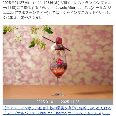
2025年9月27日(土)～11月28日(金)の期間、レストラン シンフォニ
ー(26階)にて提供する『Autumn Jewels Afternoon Tea(オータム ジ
ュエル アフタヌーンティー)』では、シャインマスカットやいちじ
くに加え、栗やさつまい...
2025.01.01 ～ 2025.11.28
【ウェスティンホテル仙台】秋の果実を存分にお楽しみいただける
『シーズナルパフェ ～Autumn Charms(オータム チャームス)～』