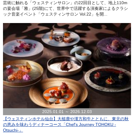
芸術に触れる「ウェスティンサロン」の22回目として、地上110m
の宴会場「雅」(25階)にて、世界中で活躍する演奏家によるクラシ
ック音楽イベント「ウェスティンサロン Vol.22」を開...
2025.01.01 ～ 2026.12.03
【ウェスティンホテル仙台】大槌鹿や漢方和牛とともに、東北の秋
の恵みを味わうディナーコース「Chef's Journey TOHOKU -
Otsuchi-」