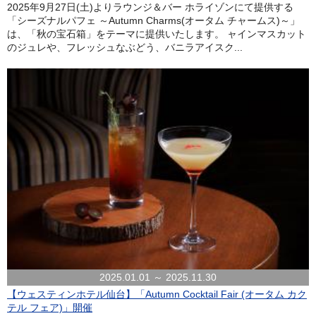
2025年9月27日(土)よりラウンジ＆バー ホライゾンにて提供する
「シーズナルパフェ ～Autumn Charms(オータム チャームス)～」
は、「秋の宝石箱」をテーマに提供いたします。 ャインマスカット
のジュレや、フレッシュなぶどう、バニラアイスク...
2025.01.01 ～ 2025.11.30
【ウェスティンホテル仙台】「Autumn Cocktail Fair (オータム カク
テル フェア)」開催