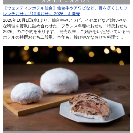
2025.01.01 ～ 2025.12.31
【ウェスティンホテル仙台】仙台牛やアワビなど、贅を尽くしたフ
レンチおせち「特撰おせち 2026」を発売
2025年10月1日(水)より、仙台牛やアワビ、イセエビなど煌びやか
な料理を贅沢に詰め合わせた、フランス料理のおせち「特撰おせち
2026」のご予約を承ります。 発売以来、ご好評をいただいている当
ホテルの特撰おせち二段重。本年も、煌びやかなおせち料理で...