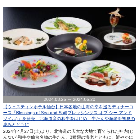
2024.03.25 ～ 2024.06.20
【ウェスティンホテル仙台】日本各地の山海の幸を巡るディナーコ
ース「Blessings of Sea and Soil(ブレッシングス オブ シー アンド
ソイル)」を発売 北海道産の和牛をはじめ、牛たんや海老を初夏の
恵みとともに
2024年4月27日(土)より、北海道の広大な大地で育てられた神内(じ
んない)和牛や仙台名物の牛たん、3種類の海老とともに、鮮やかに