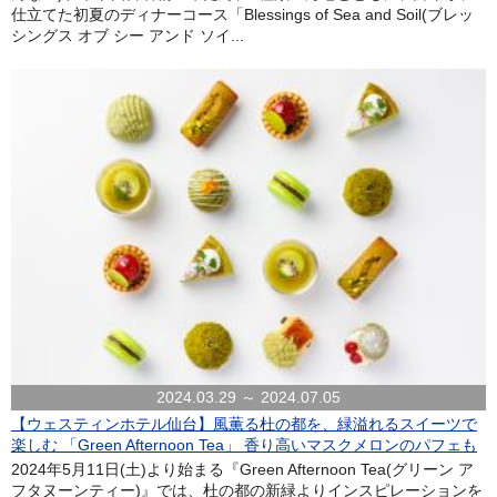
仕立てた初夏のディナーコース「Blessings of Sea and Soil(ブレッ
シングス オブ シー アンド ソイ...
2024.03.29 ～ 2024.07.05
【ウェスティンホテル仙台】風薫る杜の都を、緑溢れるスイーツで
楽しむ 「Green Afternoon Tea」 香り高いマスクメロンのパフェも
2024年5月11日(土)より始まる『Green Afternoon Tea(グリーン ア
フタヌーンティー)』では、杜の都の新緑よりインスピレーションを