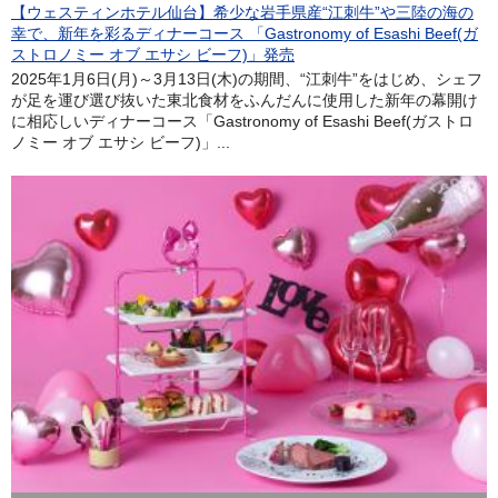
【ウェスティンホテル仙台】希少な岩手県産“江刺牛”や三陸の海の
幸で、新年を彩るディナーコース 「Gastronomy of Esashi Beef(ガ
ストロノミー オブ エサシ ビーフ)」発売
2025年1月6日(月)～3月13日(木)の期間、“江刺牛”をはじめ、シェフ
が足を運び選び抜いた東北食材をふんだんに使用した新年の幕開け
に相応しいディナーコース「Gastronomy of Esashi Beef(ガストロ
ノミー オブ エサシ ビーフ)」...