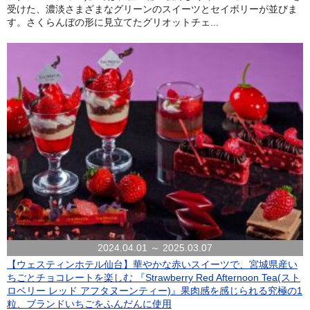
受けた、濃淡さまざまなグリーンのスイーツとセイボリーが並びま
す。さくらんぼの形に見立てたグリオットチェ...
2024.04.01 ～ 2025.03.07
【ウェスティンホテル仙台】華やかな赤いスイーツで、宮城県産い
ちごとチョコレートを楽しむ 『Strawberry Red Afternoon Tea(スト
ロベリー レッド アフタヌーンティー)』果肉感を感じられる究極の1
粒、ブランドいちごをふんだんに使用