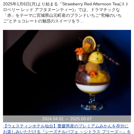
2025年1月6日(月)より始まる『Strawberry Red Afternoon Tea(スト
ロベリー レッド アフタヌーンティー)』では、ドラマチックな
「赤」をテーマに宮城県山元町産のブランドいちご“究極のいち
ご”とチョコレートの魅惑のスイーツをラ...
2024.04.01 ～ 2025.03.07
【ウェスティンホテル仙台】愛媛県産のプレミアムみかんを存分に
お楽しみいただける『シーズナルパフェ ～シトラス ブリーズ～』を