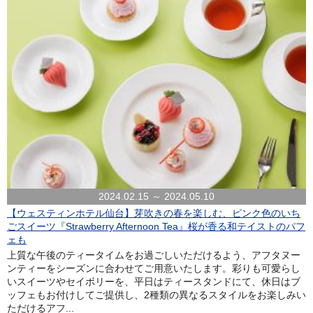
2024.02.15 ～ 2024.05.10
【ウェスティンホテル仙台】芽吹きの春を楽しむ、ピンク色のいち
ごスイーツ『Strawberry Afternoon Tea』桜が香る和テイストのパフ
ェも
上質な午後のティータイムをお過ごしいただけるよう、アフタヌー
ンティーをシーズンに合わせてご用意いたします。彩りも可愛らし
いスイーツやセイボリーを、平日はティースタンドにて、休日はブ
ッフェもお付けしてご提供し、2種類の異なるスタイルをお楽しみい
ただけるアフ...