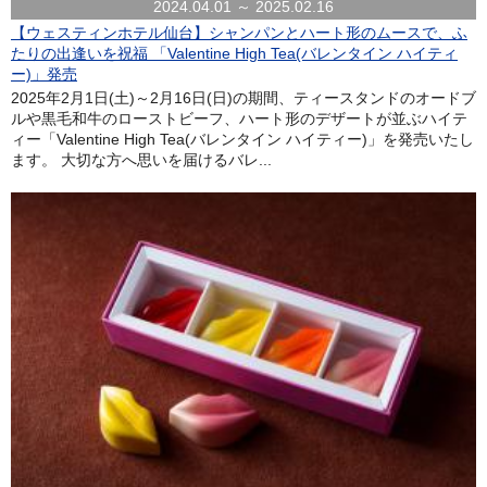
2024.04.01 ～ 2025.02.16
【ウェスティンホテル仙台】シャンパンとハート形のムースで、ふ
たりの出逢いを祝福 「Valentine High Tea(バレンタイン ハイティ
ー)」発売
2025年2月1日(土)～2月16日(日)の期間、ティースタンドのオードブ
ルや黒毛和牛のローストビーフ、ハート形のデザートが並ぶハイテ
ィー「Valentine High Tea(バレンタイン ハイティー)」を発売いたし
ます。 大切な方へ思いを届けるバレ...