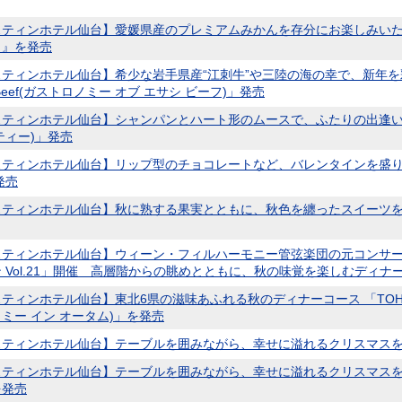
スティンホテル仙台】愛媛県産のプレミアムみかんを存分にお楽しみいた
～』を発売
ティンホテル仙台】希少な岩手県産“江刺牛”や三陸の海の幸で、新年を彩るディ
i Beef(ガストロノミー オブ エサシ ビーフ)」発売
ティンホテル仙台】シャンパンとハート形のムースで、ふたりの出逢いを祝福 「Va
ティー)」発売
スティンホテル仙台】リップ型のチョコレートなど、バレンタインを盛り
発売
ティンホテル仙台】秋に熟する果実とともに、秋色を纏ったスイーツを楽しむ 「Autu
スティンホテル仙台】ウィーン・フィルハーモニー管弦楽団の元コンサ
 Vol.21」開催 高層階からの眺めとともに、秋の味覚を楽しむディナ
ティンホテル仙台】東北6県の滋味あふれる秋のディナーコース 「TOHOKU Gas
ミー イン オータム)」を発売
スティンホテル仙台】テーブルを囲みながら、幸せに溢れるクリスマスを。
スティンホテル仙台】テーブルを囲みながら、幸せに溢れるクリスマス
を発売