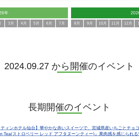
26年
20
月
3月
4月
5月
6月
7月
8月
9月
10月
11月
12月
2024.09.27 から開催のイベント
長期開催のイベント
ティンホテル仙台】華やかな赤いスイーツで、宮城県産いちごとチョコレートを楽
rnoon Tea(ストロベリー レッド アフタヌーンティー)』果肉感を感じ