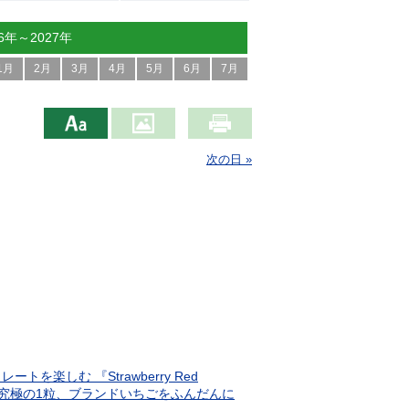
26年～2027年
1月
2月
3月
4月
5月
6月
7月
次の日 »
しむ 『Strawberry Red
られる究極の1粒、ブランドいちごをふんだんに