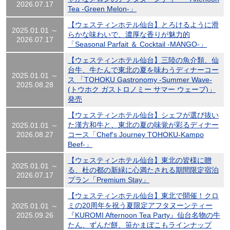
2026.07.17
Tea -Green Melon-」
【ウェスティンホテル仙台】とろけるように滑
2025.01.01 ～
らかな味わいで、濃厚な香りが魅力的
2026.07.17
「Seasonal Parfait ＆ Cocktail -MANGO-」
【ウェスティンホテル仙台】三陸の魚介類、仙
台牛、牛たんで東北の夏を味わうディナーコー
2025.01.01 ～
ス 「TOHOKU Gastronomy -Summer Wave-
2025.08.28
(トウホク ガストロノミー サマー ウェーブ)」
発売
【ウェスティンホテル仙台】シェフが選び抜い
た漢方和牛と、東北の夏の味覚が彩るディナー
2025.01.01 ～
2026.08.27
コース「Chef's Journey TOHOKU-Kampo
Beef-」
【ウェスティンホテル仙台】東北の皆様に贈
2025.01.01 ～
る、杜の都の新緑に心満たされる期間限定宿泊
2026.07.17
プラン「Premium Stay」
【ウェスティンホテル仙台】東北で開催！クロ
ミの20周年を祝う夏限定アフタヌーンティー
2025.01.01 ～
2025.09.26
『KUROMI Afternoon Tea Party』仙台名物の牛
たん、ずんだ餅、笹かまぼこもラインナップ