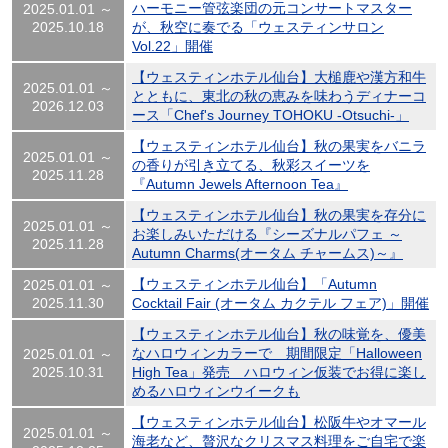
ハーモニー管弦楽団の元コンサートマスター
2025.01.01 ～
2025.10.18
が、秋空に奏でる「ウェスティンサロン
Vol.22」開催
【ウェスティンホテル仙台】大槌鹿や漢方和牛
2025.01.01 ～
とともに、東北の秋の恵みを味わうディナーコ
2026.12.03
ース「Chef's Journey TOHOKU -Otsuchi-」
【ウェスティンホテル仙台】秋の果実をバニラ
2025.01.01 ～
の香りが引き立てる、秋彩スイーツを
2025.11.28
『Autumn Jewels Afternoon Tea』
【ウェスティンホテル仙台】秋の果実を存分に
2025.01.01 ～
お楽しみいただける『シーズナルパフェ ～
2025.11.28
Autumn Charms(オータム チャームス)～』
【ウェスティンホテル仙台】「Autumn
2025.01.01 ～
2025.11.30
Cocktail Fair (オータム カクテル フェア)」開催
【ウェスティンホテル仙台】秋の味覚を、優美
なハロウィンカラーで 期間限定「Halloween
2025.01.01 ～
2025.10.31
High Tea」発売 ハロウィン仮装でお得に楽し
めるハロウィンウイークも
【ウェスティンホテル仙台】松阪牛やオマール
2025.01.01 ～
海老など、贅沢なクリスマス料理をご自宅で楽