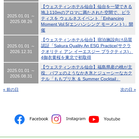
【ウェスティンホテル仙台】仙台を一望できる
地上110mのアロマに満たされた空間で、ピラ
2025.01.01 ～
ティスを ウェルネスイベント「Enhancing
2025.08.26
Moment Vol.5(エンハンシング モーメント)」開
催
【ウェスティンホテル仙台】宿泊施設向け品質
認証「Sakura Quality An ESG Practice(サクラ
2025.01.01 ～
2026.12.31
クオリティ アン イーエスジー プラクティス)」
4御衣黄桜を東北で初取得
【ウェスティンホテル仙台】福島県産の桃が主
2025.01.01 ～
役、パフェのようなかき氷とジューシーなカク
2026.08.31
テル「ももプリ氷 ＆ Summer Cocktail」
« 前の日
次の日 »