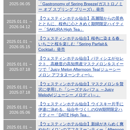
2025.06.05
「Gastronomy of Spring Breeze(ガストロノミ
ー オブ スプリング ブリーズ)」発売
【ウェスティンホテル仙台】高層階からの景色
2025.01.01 ～
とともに、桜色に心ときめく期間限定ハイティ
2026.04.12
ー「SAKURA High Tea」
【ウェスティンホテル仙台】桜色に染まる春、
2025.01.01 ～
いちごと桜を楽しむ『Spring Parfait＆
2026.05.15
Cocktail』発売
【ウェスティンホテル仙台】パティシエがセレ
クト、高糖度の高知県産マスクメロンをスイー
2025.01.01 ～
2025.07.18
ツで『Juicy Melon Afternoon Tea(ジューシー
メロン アフタヌーンティー)』
【ウェスティンホテル仙台】マスクメロンを贅
2025.01.01 ～
沢に使用した『シーズナルパフェ ～Juicy
2025.07.18
Melody(ジューシー メロディ)～』
【ウェスティンホテル仙台】ウイスキー片手に
2025.01.01 ～
伊達に決める、仙台牛づくしのGW期間限定ハ
2026.05.06
イティー「DATE High Tea」
【ウェスティンホテル仙台】新緑がきらめく爽
2025.01.01 ～
やかなメロンのアフタヌーンティー「Aftenoon