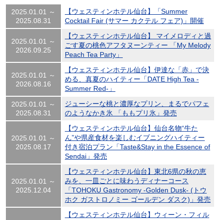
【ウェスティンホテル仙台】「Summer
2025.01.01 ～
2025.08.31
Cocktail Fair (サマー カクテル フェア)」開催
【ウェスティンホテル仙台】 マイメロディと過
2025.01.01 ～
ごす夏の桃色アフタヌーンティー 「My Melody
2026.09.25
Peach Tea Party」
【ウェスティンホテル仙台】伊達な「赤」で決
2025.01.01 ～
める、真夏のハイティー「DATE High Tea -
2026.08.16
Summer Red-」
ジューシーな桃と濃厚なプリン、まるでパフェ
2025.01.01 ～
2025.08.31
のようなかき氷 「ももプリ氷」発売
【ウェスティンホテル仙台】仙台名物“牛た
ん”や県産食材を楽しむイブニングハイティー
2025.01.01 ～
2025.08.17
付き宿泊プラン「Taste&Stay in the Essence of
Sendai」発売
【ウェスティンホテル仙台】東北6県の秋の恵
みを、一皿ごとに味わうディナーコース
2025.01.01 ～
2025.12.04
「TOHOKU Gastronomy -Golden Dusk- (トウ
ホク ガストロノミー ゴールデン ダスク)」発売
【ウェスティンホテル仙台】ウィーン・フィル