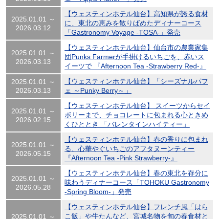
【ウェスティンホテル仙台】高知県が誇る食材
2025.01.01 ～
に、東北の恵みを散りばめたディナーコース
2026.03.12
「Gastronomy Voyage -TOSA-」発売
【ウェスティンホテル仙台】仙台市の農業家集
2025.01.01 ～
団Punks Farmerが手掛けるいちごを、赤いス
2026.03.13
イーツで 『Afternoon Tea -Strawberry Red-』
【ウェスティンホテル仙台】「シーズナルパフ
2025.01.01 ～
2026.03.13
ェ ～Punky Berry～」
【ウェスティンホテル仙台】 スイーツからセイ
2025.01.01 ～
ボリーまで、チョコレートに包まれる心ときめ
2026.02.15
くひととき 「バレンタインハイティー」
【ウェスティンホテル仙台】春の香りに包まれ
2025.01.01 ～
る、心華やぐいちごのアフタヌーンティー
2026.05.15
『Afternoon Tea -Pink Strawberry-』
【ウェスティンホテル仙台】春の東北を存分に
2025.01.01 ～
味わうディナーコース「TOHOKU Gastronomy
2026.05.28
-Spring Bloom-」発売
【ウェスティンホテル仙台】フレンチ風「はら
こ飯」や牛たんなど、宮城名物を旬の春食材と
2025.01.01 ～