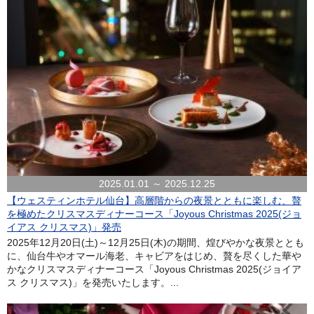
2025.01.01 ～ 2025.12.25
【ウェスティンホテル仙台】高層階からの夜景とともに楽しむ、贅
を極めたクリスマスディナーコース「Joyous Christmas 2025(ジョ
イアス クリスマス)」発売
2025年12月20日(土)～12月25日(木)の期間、煌びやかな夜景ととも
に、仙台牛やオマール海老、キャビアをはじめ、贅を尽くした華や
かなクリスマスディナーコース「Joyous Christmas 2025(ジョイア
ス クリスマス)」を発売いたします。...