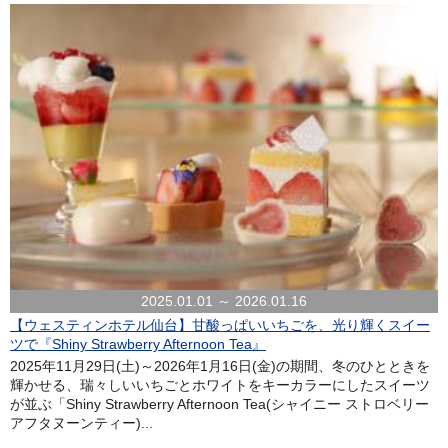
2025.01.01 ～ 2026.01.16
【ウェスティンホテル仙台】甘酸っぱいいちごを、光り輝くスイー
ツで『Shiny Strawberry Afternoon Tea』
2025年11月29日(土)～2026年1月16日(金)の期間、冬のひとときを
輝かせる、瑞々しいいちごとホワイトをキーカラーにしたスイーツ
が並ぶ「Shiny Strawberry Afternoon Tea(シャイニー ストロベリー
アフタヌーンティー)...