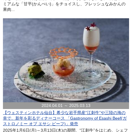
ミアムな「甘平(かんぺい)」をチョイスし、フレッシュなみかんの
果肉...
2024.04.01 ～ 2025.03.13
【ウェスティンホテル仙台】希少な岩手県産“江刺牛”や三陸の海の
幸で、新年を彩るディナーコース 「Gastronomy of Esashi Beef(ガ
ストロノミー オブ エサシ ビーフ)」発売
2025年1月6日(月)～3月13日(木)の期間、“江刺牛”をはじめ、シェフ