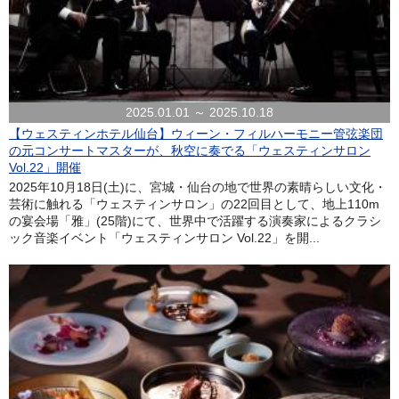
2025.01.01 ～ 2025.10.18
【ウェスティンホテル仙台】ウィーン・フィルハーモニー管弦楽団
の元コンサートマスターが、秋空に奏でる「ウェスティンサロン
Vol.22」開催
2025年10月18日(土)に、宮城・仙台の地で世界の素晴らしい文化・
芸術に触れる「ウェスティンサロン」の22回目として、地上110m
の宴会場「雅」(25階)にて、世界中で活躍する演奏家によるクラシ
ック音楽イベント「ウェスティンサロン Vol.22」を開...