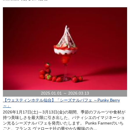
2025.01.01 ～ 2026.03.13
【ウェスティンホテル仙台】「シーズナルパフェ ～Punky Berry
～」
2026年1月17日(土)～3月13日(金)の期間、季節のフルーツや食材が
持つ美味しさを最大限に引き出した、パティシエのイマジネーショ
ン光るシーズナルパフェを発売いたします。 Punks Farmerのいち
ごと、フランス ヴァローナ社の華やかな酸味のカ...