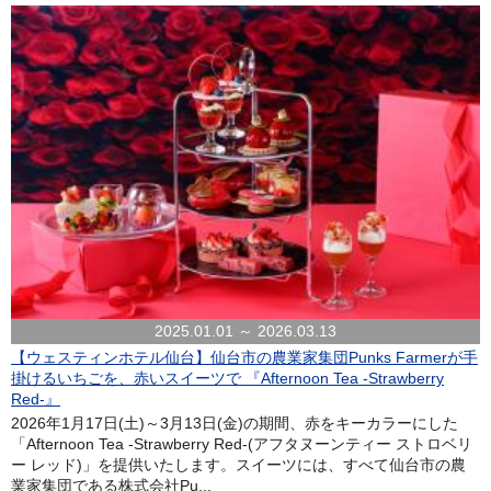
2025.01.01 ～ 2026.03.13
【ウェスティンホテル仙台】仙台市の農業家集団Punks Farmerが手
掛けるいちごを、赤いスイーツで 『Afternoon Tea -Strawberry
Red-』
2026年1月17日(土)～3月13日(金)の期間、赤をキーカラーにした
「Afternoon Tea -Strawberry Red-(アフタヌーンティー ストロベリ
ー レッド)」を提供いたします。スイーツには、すべて仙台市の農
業家集団である株式会社Pu...