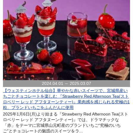
2024.04.01 ～ 2025.03.07
【ウェスティンホテル仙台】華やかな赤いスイーツで、宮城県産い
ちごとチョコレートを楽しむ 『Strawberry Red Afternoon Tea(スト
ロベリー レッド アフタヌーンティー)』果肉感を感じられる究極の1
粒、ブランドいちごをふんだんに使用
2025年1月6日(月)より始まる『Strawberry Red Afternoon Tea(スト
ロベリー レッド アフタヌーンティー)』では、ドラマチックな
「赤」をテーマに宮城県山元町産のブランドいちご“究極のいち
ご”とチョコレートの魅惑のスイーツをラ...