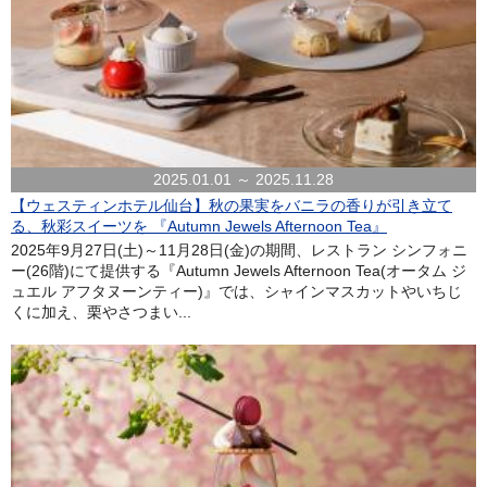
2025.01.01 ～ 2025.11.28
【ウェスティンホテル仙台】秋の果実をバニラの香りが引き立て
る、秋彩スイーツを 『Autumn Jewels Afternoon Tea』
2025年9月27日(土)～11月28日(金)の期間、レストラン シンフォニ
ー(26階)にて提供する『Autumn Jewels Afternoon Tea(オータム ジ
ュエル アフタヌーンティー)』では、シャインマスカットやいちじ
くに加え、栗やさつまい...