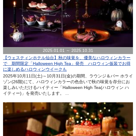
2025.01.01 ～ 2025.10.31
【ウェスティンホテル仙台】秋の味覚を、優美なハロウィンカラー
で 期間限定「Halloween High Tea」発売 ハロウィン仮装でお得
に楽しめるハロウィンウイークも
2025年10月11日(土)～10月31日(金)の期間、ラウンジ＆バー ホライ
ゾン(26階)にて、ハロウィンカラーの色合いで秋の味覚を存分にお
楽しみいただけるハイティー「Halloween High Tea(ハロウィン ハ
イティー)」を発売いたします。 ...