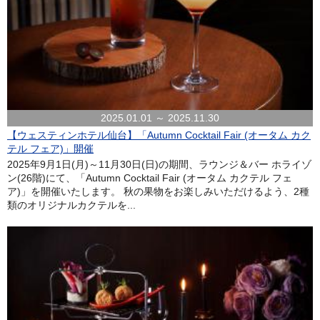
2025.01.01 ～ 2025.11.30
【ウェスティンホテル仙台】「Autumn Cocktail Fair (オータム カク
テル フェア)」開催
2025年9月1日(月)～11月30日(日)の期間、ラウンジ＆バー ホライゾ
ン(26階)にて、「Autumn Cocktail Fair (オータム カクテル フェ
ア)」を開催いたします。 秋の果物をお楽しみいただけるよう、2種
類のオリジナルカクテルを...