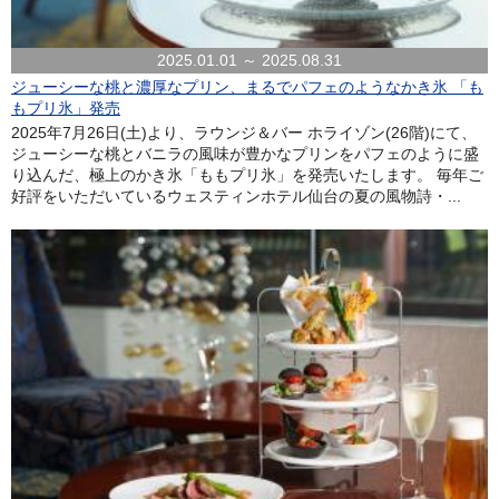
2025.01.01 ～ 2025.08.31
ジューシーな桃と濃厚なプリン、まるでパフェのようなかき氷 「も
もプリ氷」発売
2025年7月26日(土)より、ラウンジ＆バー ホライゾン(26階)にて、
ジューシーな桃とバニラの風味が豊かなプリンをパフェのように盛
り込んだ、極上のかき氷「ももプリ氷」を発売いたします。 毎年ご
好評をいただいているウェスティンホテル仙台の夏の風物詩・...