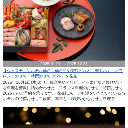
2025.01.01 ～ 2025.12.31
【ウェスティンホテル仙台】仙台牛やアワビなど、贅を尽くしたフ
レンチおせち「特撰おせち 2026」を発売
2025年10月1日(水)より、仙台牛やアワビ、イセエビなど煌びやか
な料理を贅沢に詰め合わせた、フランス料理のおせち「特撰おせち
2026」のご予約を承ります。 発売以来、ご好評をいただいている当
ホテルの特撰おせち二段重。本年も、煌びやかなおせち料理で...