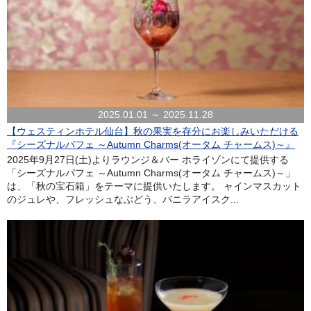
2025.01.01 ～ 2025.11.28
【ウェスティンホテル仙台】秋の果実を存分にお楽しみいただける
『シーズナルパフェ ～Autumn Charms(オータム チャームス)～』
2025年9月27日(土)よりラウンジ＆バー ホライゾンにて提供する
「シーズナルパフェ ～Autumn Charms(オータム チャームス)～」
は、「秋の宝石箱」をテーマに提供いたします。 ャインマスカット
のジュレや、フレッシュなぶどう、バニラアイスク...