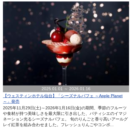
2025.01.01 ～ 2026.01.16
【ウェスティンホテル仙台】「シーズナルパフェ ～Apple Planet
～」発売
2025年11月29日(土)～2026年1月16日(金)の期間、季節のフルーツ
や食材が持つ美味しさを最大限に引き出した、パティシエのイマジ
ネーション光るシーズナルパフェ。 旬のりんごと香り高いアールグ
レイ紅茶を組み合わせました。フレッシュりんごやコンポ...