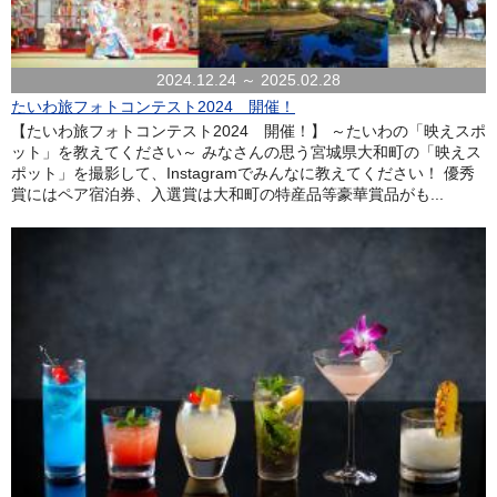
2024.12.24 ～ 2025.02.28
たいわ旅フォトコンテスト2024 開催！
【たいわ旅フォトコンテスト2024 開催！】 ～たいわの「映えスポ
ット」を教えてください～ みなさんの思う宮城県大和町の「映えス
ポット」を撮影して、Instagramでみんなに教えてください！ 優秀
賞にはペア宿泊券、入選賞は大和町の特産品等豪華賞品がも...