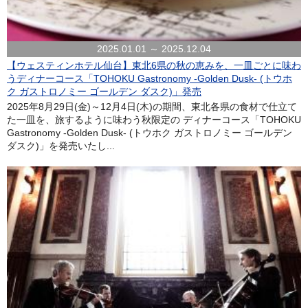
2025.01.01 ～ 2025.12.04
【ウェスティンホテル仙台】東北6県の秋の恵みを、一皿ごとに味わ
うディナーコース「TOHOKU Gastronomy -Golden Dusk- (トウホ
ク ガストロノミー ゴールデン ダスク)」発売
2025年8月29日(金)～12月4日(木)の期間、東北各県の食材で仕立て
た一皿を、旅するように味わう秋限定の ディナーコース「TOHOKU
Gastronomy -Golden Dusk- (トウホク ガストロノミー ゴールデン
ダスク)」を発売いたし...