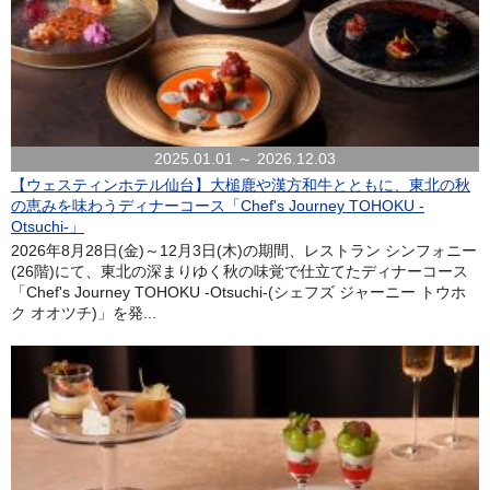
2025.01.01 ～ 2026.12.03
【ウェスティンホテル仙台】大槌鹿や漢方和牛とともに、東北の秋
の恵みを味わうディナーコース「Chef's Journey TOHOKU -
Otsuchi-」
2026年8月28日(金)～12月3日(木)の期間、レストラン シンフォニー
(26階)にて、東北の深まりゆく秋の味覚で仕立てたディナーコース
「Chef's Journey TOHOKU -Otsuchi-(シェフズ ジャーニー トウホ
ク オオツチ)」を発...