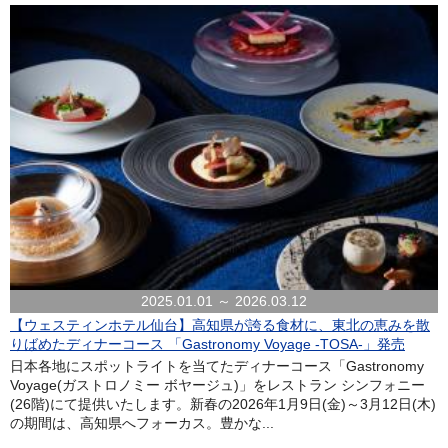
2025.01.01 ～ 2026.03.12
【ウェスティンホテル仙台】高知県が誇る食材に、東北の恵みを散
りばめたディナーコース 「Gastronomy Voyage -TOSA-」発売
日本各地にスポットライトを当てたディナーコース「Gastronomy
Voyage(ガストロノミー ボヤージュ)」をレストラン シンフォニー
(26階)にて提供いたします。新春の2026年1月9日(金)～3月12日(木)
の期間は、高知県へフォーカス。豊かな...