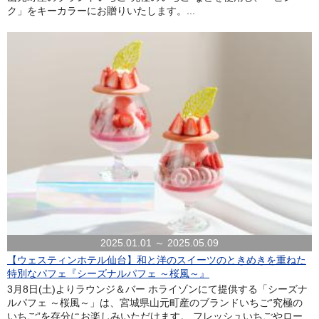
ク」をキーカラーにお贈りいたします。...
2025.01.01 ～ 2025.05.09
【ウェスティンホテル仙台】和と洋のスイーツのときめきを重ねた
特別なパフェ『シーズナルパフェ ～桜風～』
3月8日(土)よりラウンジ＆バー ホライゾンにて提供する「シーズナ
ルパフェ ～桜風～」は、宮城県山元町産のブランドいちご“究極の
いちご”を存分にお楽しみいただけます。 フレッシュいちごやロー