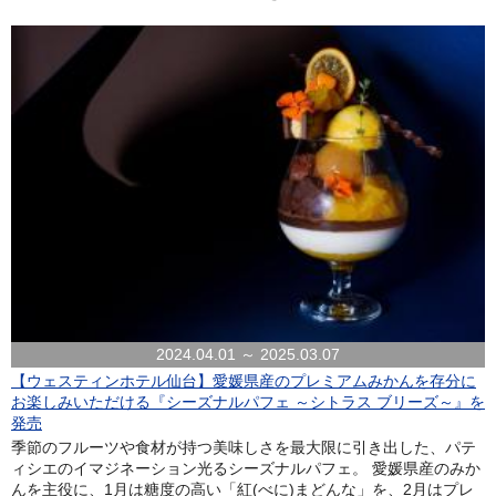
2024.04.01 ～ 2025.03.07
【ウェスティンホテル仙台】愛媛県産のプレミアムみかんを存分に
お楽しみいただける『シーズナルパフェ ～シトラス ブリーズ～』を
発売
季節のフルーツや食材が持つ美味しさを最大限に引き出した、パテ
ィシエのイマジネーション光るシーズナルパフェ。 愛媛県産のみか
んを主役に、1月は糖度の高い「紅(べに)まどんな」を、2月はプレ