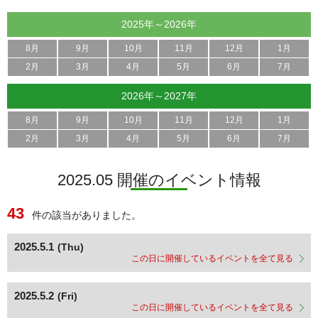
2025年～2026年
8月
9月
10月
11月
12月
1月
2月
3月
4月
5月
6月
7月
2026年～2027年
8月
9月
10月
11月
12月
1月
2月
3月
4月
5月
6月
7月
2025.05 開催のイベント情報
43
件の該当がありました。
2025.5.1
(Thu)
この日に開催しているイベントを全て見る
2025.5.2
(Fri)
この日に開催しているイベントを全て見る