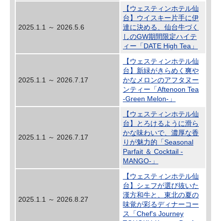
【ウェスティンホテル仙
台】ウイスキー片手に伊
2025.1.1 ～ 2026.5.6
達に決める、仙台牛づく
しのGW期間限定ハイテ
ィー「DATE High Tea」
【ウェスティンホテル仙
台】新緑がきらめく爽や
2025.1.1 ～ 2026.7.17
かなメロンのアフタヌー
ンティー「Aftenoon Tea
-Green Melon-」
【ウェスティンホテル仙
台】とろけるように滑ら
かな味わいで、濃厚な香
2025.1.1 ～ 2026.7.17
りが魅力的「Seasonal
Parfait ＆ Cocktail -
MANGO-」
【ウェスティンホテル仙
台】シェフが選び抜いた
漢方和牛と、東北の夏の
2025.1.1 ～ 2026.8.27
味覚が彩るディナーコー
ス「Chef's Journey